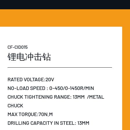
CF-CID015
锂电冲击钻
RATED VOLTAGE:20V
NO-LOAD SPEED : 0-450/0-1450R/MIN
CHUCK TIGHTENING RANGE: 13MM /METAL
CHUCK
MAX TORQUE:70N.M
DRILLING CAPACITY IN STEEL: 13MM